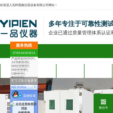
欢迎进入花样视频仪器设备有限公司网站！
多年专注于可靠性测
企业已通过质量管理体系认证和
服务热线
0769-84393814
产品符合ISO、
ASTM、
DIN、
EN、
网站首页
恒温恒湿花样视
冷热冲击花样视
合作客户
GB、
BS、
专注试验设备多年
JIS、
频网站
频网站
ANSI、
UL、等国
际测试标准
微信号
在线咨询