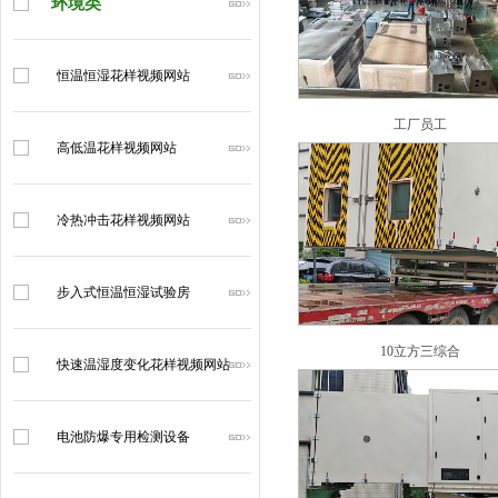
环境类
恒温恒湿花样视频网站
工厂员工
高低温花样视频网站
冷热冲击花样视频网站
步入式恒温恒湿试验房
10立方三综合
快速温湿度变化花样视频网站
电池防爆专用检测设备