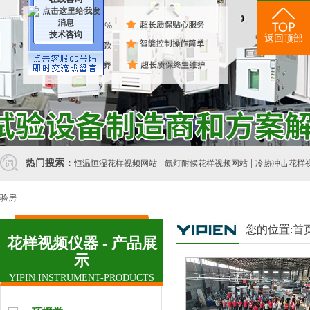
技术咨询
返回顶部
视频中心
热门搜索：
|
|
恒温恒湿花样视频网站
氙灯耐候花样视频网站
冷热冲击花样
验房
您的位置:
首
花样视频仪器 - 产品展
示
YIPIN INSTRUMENT-PRODUCTS